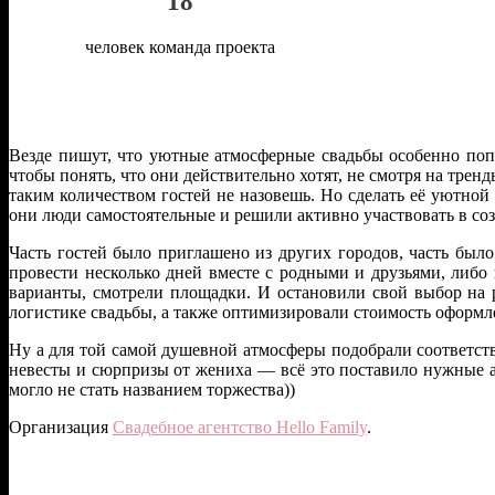
18
человек команда проекта
Везде пишут, что уютные атмосферные свадьбы особенно попу
чтобы понять, что они действительно хотят, не смотря на трен
таким количеством гостей не назовешь. Но сделать её уютной
они люди самостоятельные и решили активно участвовать в со
Часть гостей было приглашено из других городов, часть был
провести несколько дней вместе с родными и друзьями, либо
варианты, смотрели площадки. И остановили свой выбор на 
логистике свадьбы, а также оптимизировали стоимость оформле
Ну а для той самой душевной атмосферы подобрали соответст
невесты и сюрпризы от жениха — всё это поставило нужные ак
могло не стать названием торжества))
Организация
Свадебное агентство Hello Family
.