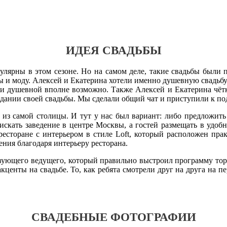
ИДЕЯ СВАДЬБЫ
лярны в этом сезоне. Но на самом деле, такие свадьбы были п
ды и моду. Алексей и Екатерина хотели именно душевную свадьбу
 и душевной вполне возможно. Также Алексей и Екатерина чётк
здании своей свадьбы. Мы сделали общий чат и приступили к по
о из самой столицы. И тут у нас был вариант: либо предложи
 искать заведение в центре Москвы, а гостей размещать в уд
ресторане с интерьером в стиле Loft, который расположен пра
ния благодаря интерьеру ресторана.
вующего ведущего, который правильно выстроил программу торж
центы на свадьбе. То, как ребята смотрели друг на друга на пе
СВАДЕБНЫЕ ФОТОГРАФИИ