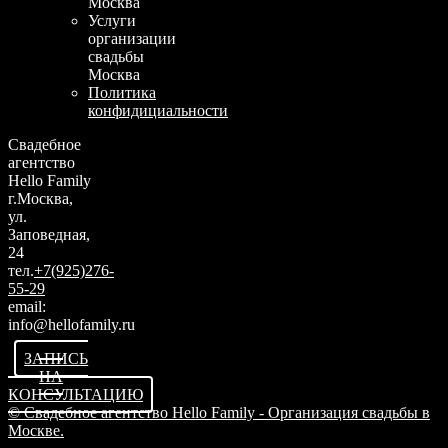
Москва
Услуги
организации
свадьбы
Москва
Политика
конфидициальности
Свадебное
агентство
Hello Family
г.Москва,
ул.
Заповедная,
24
тел.
+7(925)276-
55-29
email:
info@hellofamily.ru
ЗАПИСЬ
НА
КОНСУЛЬТАЦИЮ
© Свадебное агентство Hello Family - Организация свадьбы в
Москве.