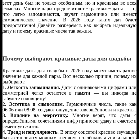
этот день был не только особенным, но и красивым во всех
смыслах. Многие пары предпочитают «красивые» даты — те,
что легко запоминаются, звучат гармонично или имеют
символическое значение. В 2026 году таких дат будет
предостаточно! Давайте разберёмся, как выбрать идеальную
дату и почему красивые числа так важны.
Почему выбирают красивые даты для свадьбы
Красивые даты для свадьбы в 2026 году могут иметь разное
значение для каждой пары. Вот несколько причин, почему их
выбирают:
1.
Лёгкость запоминания.
Даты с одинаковыми цифрами или
симметрией легко остаются в памяти — вы никогда не
забудете годовщину!
2.
Эстетика и символизм.
Гармоничные числа, такие как
06.06 или 08.08, создают ощущение завершённости и красоты.
3.
Влияние на энергетику.
Многие верят, что даты с
определёнными сочетаниями цифр приносят удачу и счастье в
семейную жизнь.
4.
Тренд и популярность.
В эпоху соцсетей красиво звучащие
даты становятся модным трендом, подчёркивая уникальность