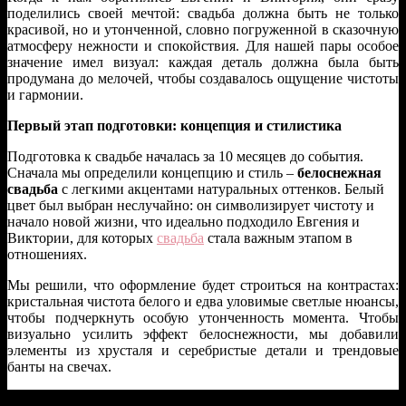
поделились своей мечтой: свадьба должна быть не только
красивой, но и утонченной, словно погруженной в сказочную
атмосферу нежности и спокойствия. Для нашей пары особое
значение имел визуал: каждая деталь должна была быть
продумана до мелочей, чтобы создавалось ощущение чистоты
и гармонии.
Первый этап подготовки: концепция и стилистика
Подготовка к свадьбе началась за 10 месяцев до события.
Сначала мы определили концепцию и стиль –
белоснежная
свадьба
с легкими акцентами натуральных оттенков. Белый
цвет был выбран неслучайно: он символизирует чистоту и
начало новой жизни, что идеально подходило Евгения и
Виктории, для которых
свадьба
стала важным этапом в
отношениях.
Мы решили, что оформление будет строиться на контрастах:
кристальная чистота белого и едва уловимые светлые нюансы,
чтобы подчеркнуть особую утонченность момента. Чтобы
визуально усилить эффект белоснежности, мы добавили
элементы из хрусталя и серебристые детали и трендовые
банты на свечах.