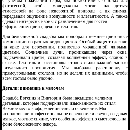
С учетом пожеланий пары, мы позаботились о зонах для
фотосессий, чтобы молодожены могли насладиться
атмосферой на фоне невероятной природы, а их снимки
передавали ощущение воздушности и элегантности. А также
сделали интересные зоны с развлечением для гостей.
Оформление: цветы, декор и текстиль
Для белоснежной свадьбы мы подобрали нежные цветочные
композиции из разных видов цветов. Особый акцент сделали
на арке для церемонии, полностью украшенной живыми
цветами. Солнечные лучи, проникавшие через окна,
подсвечивали цветы, создавая волшебный эффект, словно в
сказке. Текстиль и расстановка столов стали важной частью
визуального восприятия. Мы выбрали расстановку с
прямоугольными столами, но не делали их длинными, чтобы
всем гостям было удобно.
Детали: внимание к мелочам
Свадьба Евгения и Виктории была насыщена мелкими
деталями, которые подчеркивали изысканность их стиля.
Важное место в оформлении заняло освещение. Мы
использовали профессиональное освещение и свечи , создавая
мягкое, уютное сияние, что особенно эффектно смотрелось на
фоне белоснежного декора.